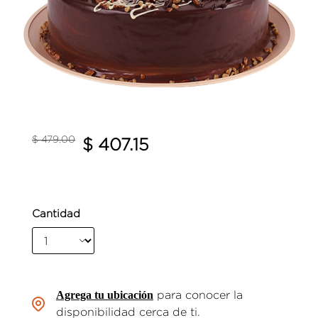
Precio reducido de
a
$ 479.00
$ 407.15
Cantidad
Agrega tu ubicación
para conocer la
disponibilidad cerca de ti.