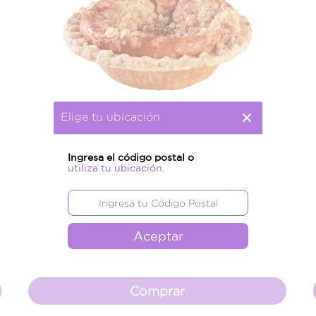
Elige tu ubicación
Ingresa el código postal o
Pay De Manzana C/Queso Chico
utiliza tu ubicación.
Pays Chicos
$ 66.00
Aceptar
Comprar