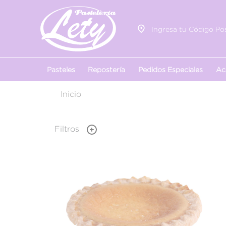
Ingresa tu Código Pos
Pasteles
Repostería
Pedidos Especiales
Ac
Inicio
Filtros