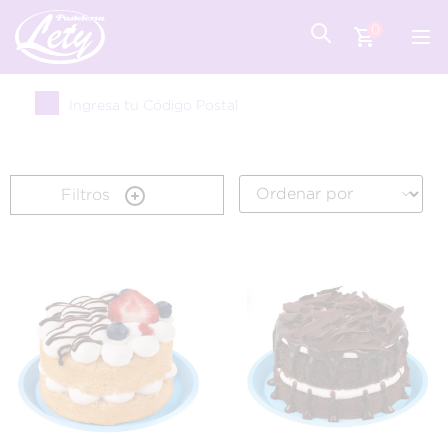
0
Ingresa tu Código Postal
Filtros