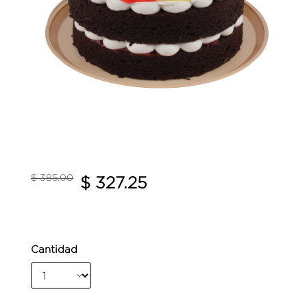
Precio reducido de
a
$ 385.00
$ 327.25
Cantidad