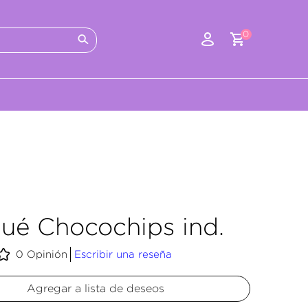
0
ué Chocochips ind.
0
Opinión
Escribir una reseña
Agregar a lista de deseos