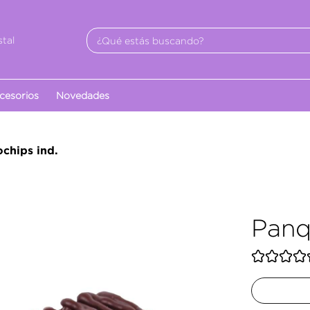
tal
cesorios
Novedades
chips ind.
Panq