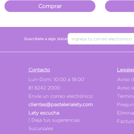
Comprar
¡Suscribete a algo dulce!
Contacto
Legale
Lun-Dom: 10:00 a 18:00
Aviso 
81 8242 2000
Aviso l
Envíe un correo electrónico:
Términ
clientes@pastelerialety.com
Pregun
Lety escucha
Elimin
| Deja tus sugerencias
Factur
Sucursales