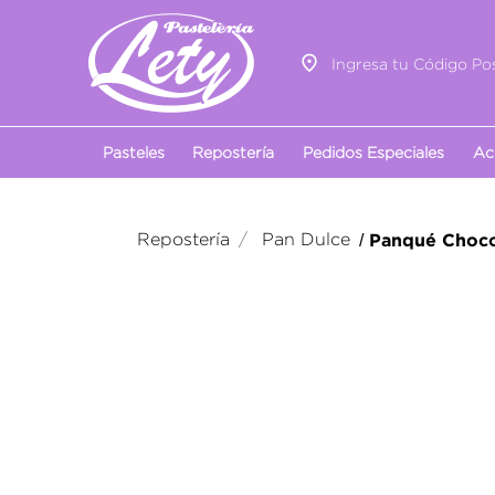
Ingresa tu Código Pos
Pasteles
Repostería
Pedidos Especiales
Ac
Repostería
Pan Dulce
Panqué Choco
/