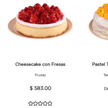
Cheesecake con Fresas
Pastel
Frutas
Te
$ 583.00
D
ious