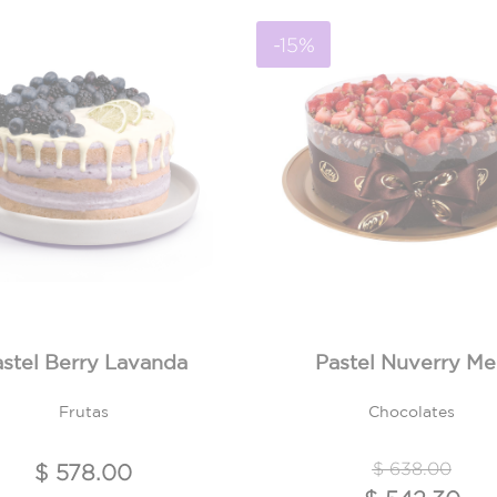
-15%
stel Berry Lavanda
Pastel Nuverry M
Frutas
Chocolates
Precio reduci
a
$ 638.00
$ 578.00