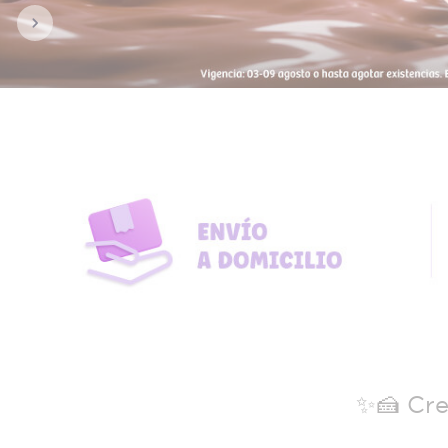
Previous
✨🍰 Cre