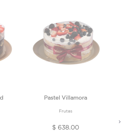
ed
Pastel Villamora
Past
Frutas
Next
do de
$ 638.00