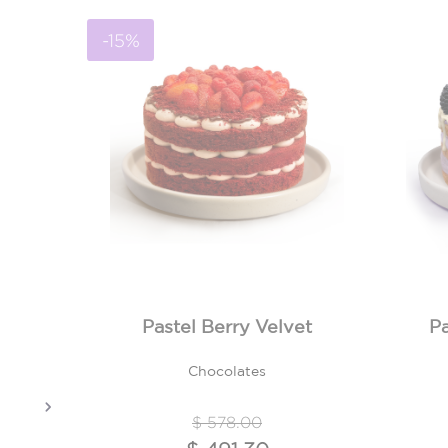
-15%
Pastel Berry Velvet
Pa
Chocolates
Previous
Precio reducido de
a
$ 578.00