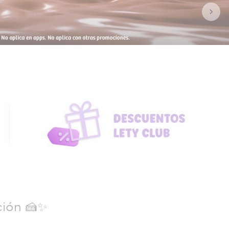
Nex
ción 🍰✨