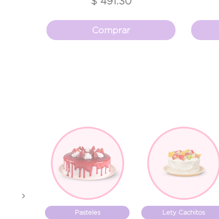
$ 491.30
Comprar
Previous
Pasteles
Lety Cachitos